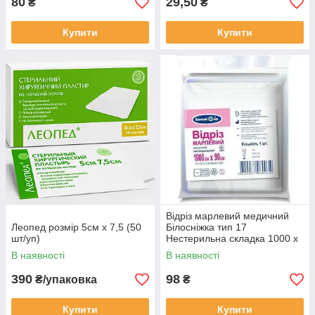
80
29,50
₴
₴
Купити
Купити
Відріз марлевий медичний
Леопед розмір 5см х 7,5 (50
Білосніжка тип 17
шт/уп)
Нестерильна складка 1000 х
90 см
В наявності
В наявності
390
98
₴/упаковка
₴
Купити
Купити