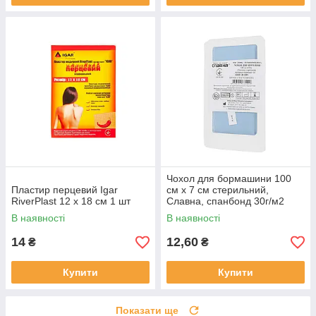
Чохол для бормашини 100
Пластир перцевий Igar
см х 7 см стерильний,
RiverPlast 12 х 18 см 1 шт
Славна, спанбонд 30г/м2
В наявності
В наявності
14
12,60
₴
₴
Купити
Купити
Показати ще