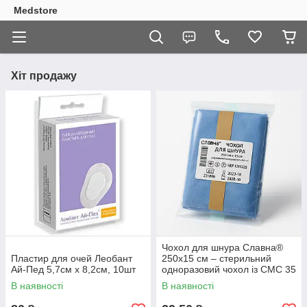
Medstore
Хіт продажу
Чохол для шнура Славна®
Пластир для очей Леобант
250x15 см – стерильний
Ай-Пед 5,7см х 8,2см, 10шт
одноразовий чохол із СМС 35
г/м² для медичного
В наявності
В наявності
обладнання