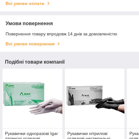
Всі умови оплати
Умови повернення
Повернення товару впродовж 14 днів за домовленістю
Всі умови повернення
Подібні товари компанії
Рукавички одноразові Igar
Рукавички нітрилові
Рука
латексні оглядові
оглядові нестерильні
огля