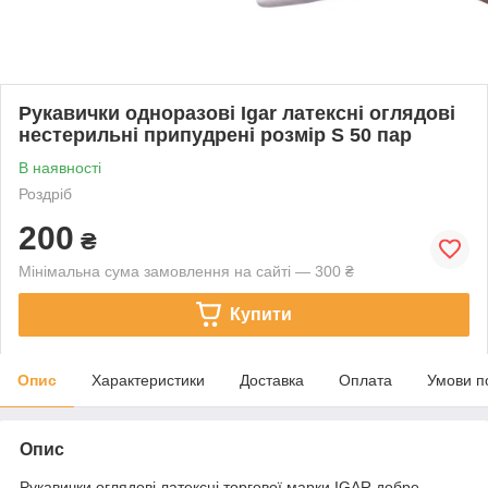
Рукавички одноразові Igar латексні оглядові
нестерильні припудрені розмір S 50 пар
В наявності
Роздріб
200
₴
Мінімальна сума замовлення на сайті — 300 ₴
Купити
Опис
Характеристики
Доставка
Оплата
Умови п
Опис
Рукавички оглядові латексні торгової марки IGAR добре