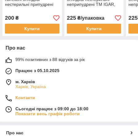
нестерильні припудрені
неприпудрені ТМ IGAR,
непр
розмір M 50 пар
чорного кольору, розмір S
чорн
(100 штук)
(100
200
225
225
₴
₴/упаковка
Купити
Купити
Про нас
99% позитивних з 88 відгуків за рік
Працює з 05.10.2025
м. Харків
Харків, Україна
Контакти
Сьогодні працює з 09:00 до 18:00
Показати весь графік роботи
Про нас