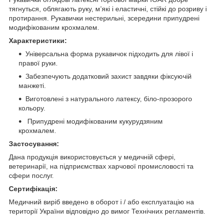
тягнуться, облягають руку, м’які і еластичні, стійкі до розриву і
протирання. Рукавички нестерильні, зсередини припудрені
модифікованим крохмалем.
Характеристики:
Універсальна форма рукавичок підходить для лівої і
правої руки.
Забезпечують додатковий захист завдяки фіксуючій
манжеті.
Виготовлені з натурального латексу, біло-прозорого
кольору.
Припудрені модифікованим кукурудзяним
крохмалем.
Застосування:
Дана продукція використовується у медичній сфері,
ветеринарії, на підприємствах харчової промисловості та
сфери послуг.
Сертифікація:
Медичний виріб введено в оборот і / або експлуатацію на
території України відповідно до вимог Технічних регламентів.