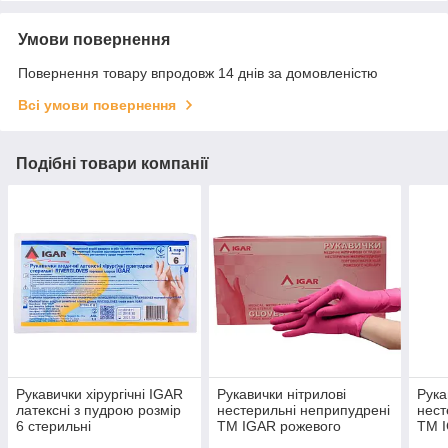
Умови повернення
Повернення товару впродовж 14 днів за домовленістю
Всі умови повернення
Подібні товари компанії
Рукавички хірургічні IGAR
Рукавички нітрилові
Рука
латексні з пудрою розмір
нестерильні неприпудрені
нест
6 стерильні
ТМ IGAR рожевого
ТМ 
кольору, розмір XS, 100
коль