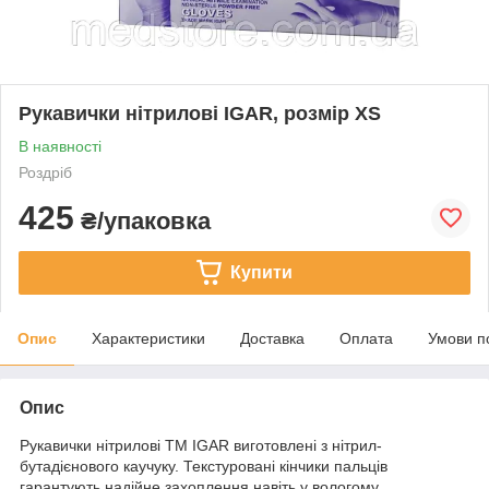
Рукавички нітрилові IGAR, розмір XS
В наявності
Роздріб
425
₴/упаковка
Купити
Опис
Характеристики
Доставка
Оплата
Умови п
Опис
Рукавички нітрилові ТМ IGAR виготовлені з нітрил-
бутадієнового каучуку. Текстуровані кінчики пальців
гарантують надійне захоплення навіть у вологому