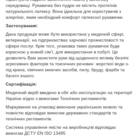
середовищі. Рукавичка без пудри не містить протеїнів
натурального латексу. Вона ідеальна для користувачів з
алергією, яким необхідний комфорт латексної рукавички.
Застосування:
Дана продукція може бути використана у медичній сфері,
ветеринарії, на підприємствах харчової промисловості та
сфери послуг. Крім того, упаковка таких рукавичок буде
корисною у кожній сім'ї, для використання в побуті. Це
дозволить Вам захистити руки від щоденного впливу безлічі
агресивних факторів та токсичних речовин: жорсткої води з-
під крана, хімічних миючих засобів, пилу, бруду, фарби та
багато іншого.
Сертифікація:
Медичний виріб введено в обіг або експлуатацію на території
України згідно з вимогами Технічних регламентів.
Маркування на упаковці виконане українською мовою та
повністю відповідає вимогам державних стандартів та
технічних регламентів.
Система управління якістю на виробництві відповідає
вимогам ДСТУ EN ISO 13485