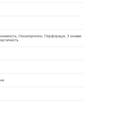
роникність, Гіпоалергенно, Перфорація, З іонами
ластичність
тне