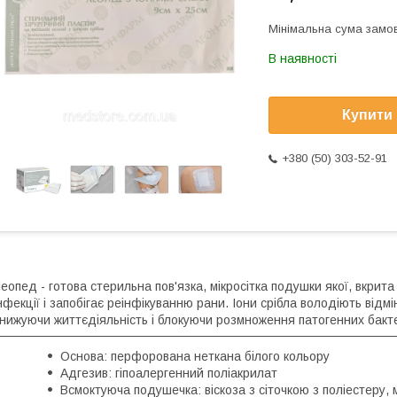
Мінімальна сума замов
В наявності
Купити
+380 (50) 303-52-91
еопед - готова стерильна пов'язка, мікросітка подушки якої, вкрит
нфекції і запобігає реінфікуванню рани. Іони срібла володіють ві
нижуючи життєдіяльність і блокуючи розмноження патогенних бактері
Основа: перфорована неткана білого кольору
Адгезив: гіпоалергенний поліакрилат
Всмоктуюча подушечка: віскоза з сіточкою з поліестеру, 