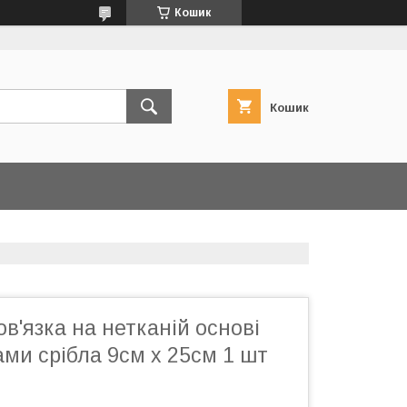
Кошик
Кошик
в'язка на нетканій основі
ами срібла 9см х 25см 1 шт