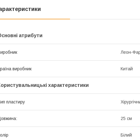
арактеристики
Основні атрибути
иробник
Леон-Фа
раїна виробник
Китай
Користувальницькі характеристики
ип пластиру
Хірургічн
овжина:
25 см
олір
Білий