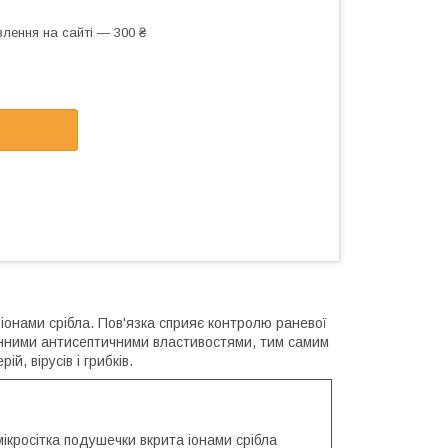
лення на сайті — 300 ₴
а іонами срібла. Пов'язка сприяє контролю раневої
дмінними антисептичними властивостями, тим самим
й, вірусів і грибків.
мікросітка подушечки вкрита іонами срібла