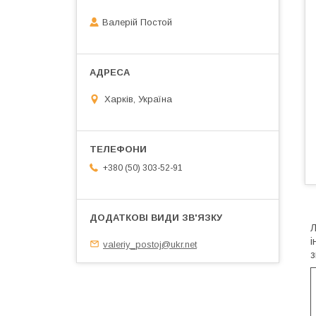
Валерій Постой
Харків, Україна
+380 (50) 303-52-91
Л
і
valeriy_postoj@ukr.net
з