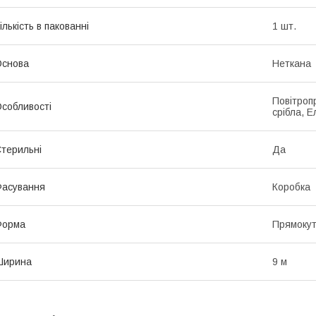
ількість в пакованні
1 шт.
Основа
Неткана
Повітроп
собливості
срібла, Е
терильні
Да
асування
Коробка
Форма
Прямоку
Ширина
9 м