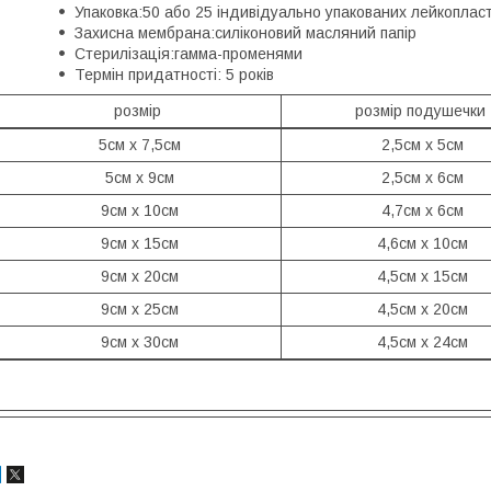
Упаковка:50 або 25 індивідуально упакованих лейкопласт
Захисна мембрана:силіконовий масляний папір
Стерилізація:гамма-променями
Термін придатності: 5 років
розмір
розмір подушечки
5см х 7,5см
2,5см х 5см
5см х 9см
2,5см х 6см
9см х 10см
4,7см х 6см
9см х 15см
4,6см х 10см
9см х 20см
4,5см х 15см
9см х 25см
4,5см х 20см
9см х 30см
4,5см х 24см