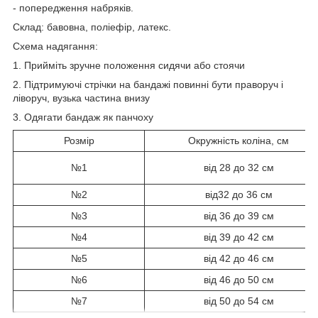
- попередження набряків.
Склад: бавовна, поліефір, латекс.
Схема надягання:
1. Прийміть зручне положення сидячи або стоячи
2. Підтримуючі стрічки на бандажі повинні бути праворуч і
ліворуч, вузька частина внизу
3. Одягати бандаж як панчоху
Розмір
Окружність коліна, см
№1
від 28 до 32 см
№2
від32 до 36 см
№3
від 36 до 39 см
№4
від 39 до 42 см
№5
від 42 до 46 см
№6
від 46 до 50 см
№7
від 50 до 54 см