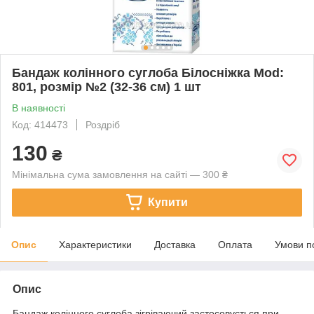
Бандаж колінного суглоба Білосніжка Mod:
801, розмір №2 (32-36 см) 1 шт
В наявності
Код: 414473
Роздріб
130
₴
Мінімальна сума замовлення на сайті — 300 ₴
Купити
Опис
Характеристики
Доставка
Оплата
Умови п
Опис
Бандаж колінного суглоба зігріваючий застосовується при