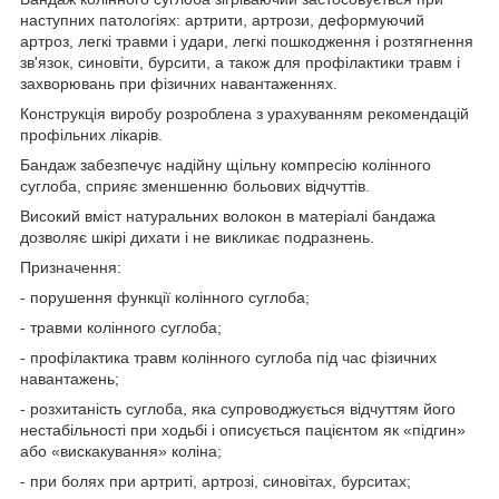
наступних патологіях: артрити, артрози, деформуючий
артроз, легкі травми і удари, легкі пошкодження і розтягнення
зв'язок, синовіти, бурсити, а також для профілактики травм і
захворювань при фізичних навантаженнях.
Конструкція виробу розроблена з урахуванням рекомендацій
профільних лікарів.
Бандаж забезпечує надійну щільну компресію колінного
суглоба, сприяє зменшенню больових відчуттів.
Високий вміст натуральних волокон в матеріалі бандажа
дозволяє шкірі дихати і не викликає подразнень.
Призначення:
- порушення функції колінного суглоба;
- травми колінного суглоба;
- профілактика травм колінного суглоба під час фізичних
навантажень;
- розхитаність суглоба, яка супроводжується відчуттям його
нестабільності при ходьбі і описується пацієнтом як «підгин»
або «вискакування» коліна;
- при болях при артриті, артрозі, синовітах, бурситах;