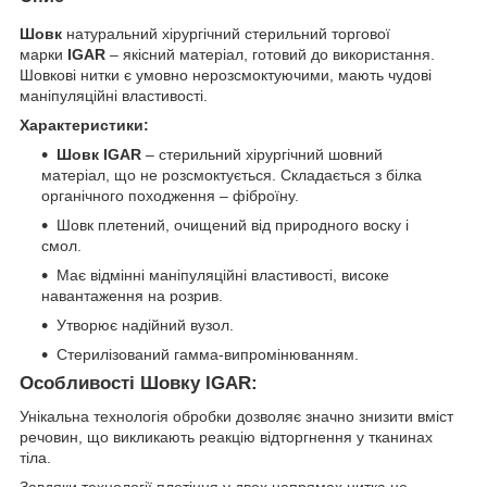
Шовк
натуральний хірургічний стерильний торгової
марки
IGAR
– якісний матеріал, готовий до використання.
Шовкові нитки є умовно нерозсмоктуючими, мають чудові
маніпуляційні властивості.
Характеристики:
Шовк IGAR
– cтерильний хірургічний шовний
матеріал, що не розсмоктується. Складається з білка
органічного походження – фіброїну.
Шовк плетений, очищений від природного воску і
смол.
Має відмінні маніпуляційні властивості, високе
навантаження на розрив.
Утворює надійний вузол.
Стерилізований гамма-випромінюванням.
Особливості Шовку IGAR:
Унікальна технологія обробки дозволяє значно знизити вміст
речовин, що викликають реакцію відторгнення у тканинах
тіла.
Завдяки технології плетіння у двох напрямах нитка не