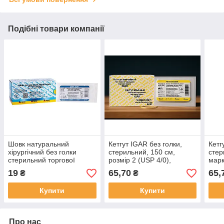
Подібні товари компанії
Шовк натуральний
Кетгут IGAR без голки,
Кетг
хірургічний без голки
стерильний, 150 см,
стер
стерильний торгової
розмір 2 (USP 4/0),
мар
марки IGAR, р.7
полірований
19
65,70
65,
₴
₴
Купити
Купити
Про нас