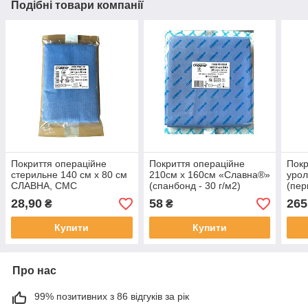
Подібні товари компанії
Покриття операційне
Покриття операційне
Покр
стерильне 140 см х 80 см
210см х 160см «Славна®»
урол
СЛАВНА, СМС
(спанбонд - 30 г/м2)
(пер
стерильне
нефр
28,90
58
265
₴
₴
СЛА
Купити
Купити
Про нас
99% позитивних з 86 відгуків за рік