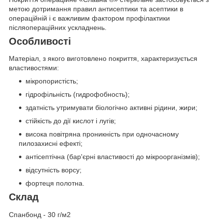
метою дотримання правил антисептики та асептики в
операційній і є важливим фактором профілактики
післяопераційних ускладнень.
Особливості
Матеріал, з якого виготовлено покриття, характеризується
властивостями:
мікропористість;
гідрофільність (гидрофобность);
здатність утримувати біологічно активні рідини, жири;
стійкість до дії кислот і лугів;
висока повітряна проникність при одночасному
пилозахисні ефекті;
антісептічна (бар'єрні властивості до мікроорганізмів);
відсутність ворсу;
фортеця полотна.
Склад
Спанбонд - 30 г/м2