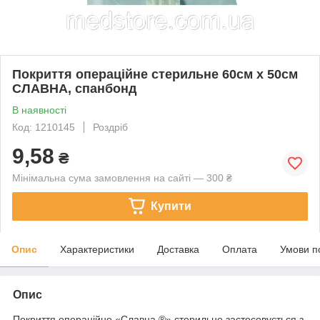
Покриття операційне стерильне 60см х 50см
СЛАВНА, спанбонд
В наявності
Код: 1210145
Роздріб
9,58
₴
Мінімальна сума замовлення на сайті — 300 ₴
Купити
Опис
Характеристики
Доставка
Оплата
Умови п
Опис
Покриття операційне «Славна
®»
стерильне застосовується з