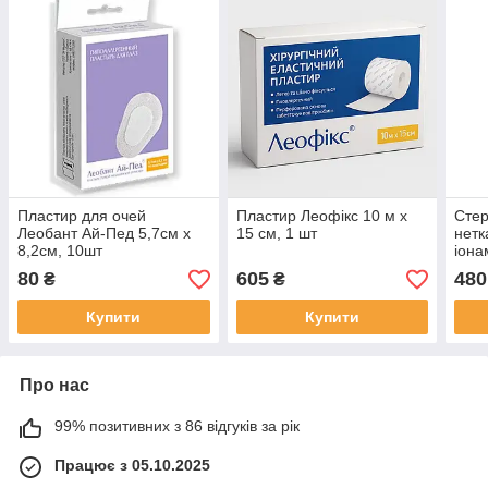
Пластир для очей
Пластир Леофікс 10 м x
Стер
Леобант Ай-Пед 5,7см х
15 см, 1 шт
нетк
8,2см, 10шт
іона
50 ш
80
605
480
₴
₴
Купити
Купити
Про нас
99% позитивних з 86 відгуків за рік
Працює з 05.10.2025