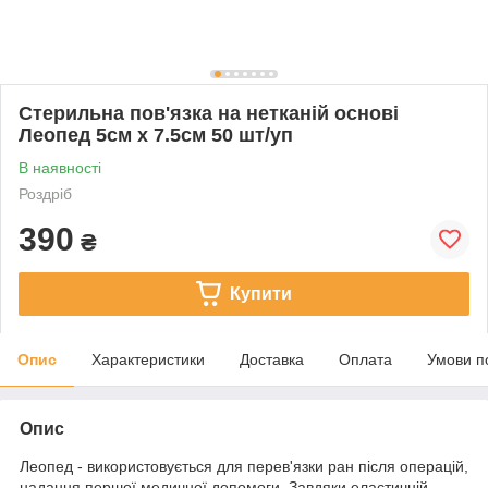
Стерильна пов'язка на нетканій основі
Леопед 5см х 7.5см 50 шт/уп
В наявності
Роздріб
390
₴
Купити
Опис
Характеристики
Доставка
Оплата
Умови п
Опис
Леопед - використовується для перев'язки ран після операцій,
надання першої медичної допомоги. Завдяки еластичній