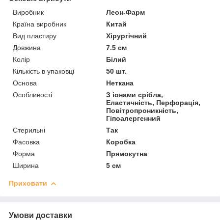
Виробник
Леон-Фарм
Країна виробник
Китай
Вид пластиру
Хірургічний
Довжина
7.5 см
Колір
Білий
Кількість в упаковці
50 шт.
Основа
Неткана
Особливості
З іонами срібла,
Еластичність, Перфорація,
Повітропроникність,
Гіпоалергенний
Стерильні
Так
Фасовка
Коробка
Форма
Прямокутна
Ширина
5 см
Приховати
Умови доставки