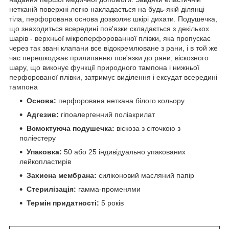
нетканій поверхні легко накладається на будь-якій ділянці
тіла, перфорована основа дозволяє шкірі дихати. Подушечка,
що знаходиться всередині пов'язки складається з декількох
шарів - верхньої мікроперфорованної плівки, яка пропускає
через так звані клапани все відокремлюване з рани, і в той же
час перешкоджає прилипанню пов'язки до рани, віскозного
шару, що виконує функції природного тампона і нижньої
перфорованої плівки, затримує виділення і ексудат всередині
тампона
Основа:
перфорована неткана білого кольору
Адгезив:
гіпоалергенний поліакрилат
Всмоктуюча подушечка:
віскоза з сіточкою з
поліестеру
Упаковка:
50 або 25 індивідуально упакованих
лейкопластирів
Захисна мембрана:
силіконовий масляний папір
Стерилізація:
гамма-променями
Термін придатності:
5 років