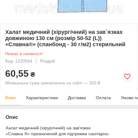
Халат медичний (хірургічний) на зав`язках
довжиною 130 см (розмір 50-52 (L))
«Славна®» (спанбонд - 30 г/м2) стерильний
Немає в наявності
Код: 1220564
Роздріб
60,55
₴
Мінімальна сума замовлення на сайті — 300 ₴
Опис
Характеристики
Доставка
Оплата
Умови п
Опис
Халат медичний (хірургічний) на зав'язках
«Славна
®»
призначений для підтримки санітарно-