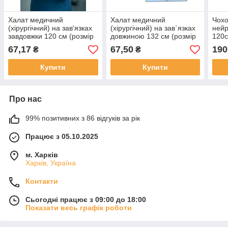
Халат медичний
Халат медичний
Чохо
(хірургічний) на зав'язках
(хірургічний) на зав`язках
нейр
завдовжки 120 см (розмір
довжиною 132 см (розмір
120с
50-52 (L)) «Словна®»
54-56 (ХL)) «Славна®»
«Сла
67,17
67,50
190
₴
₴
(спанбонд — 30 г/м2)
(спанбонд - 30 г/м2)
30 г
стерильний
Купити
Купити
Про нас
99% позитивних з 86 відгуків за рік
Працює з 05.10.2025
м. Харків
Харків, Україна
Контакти
Сьогодні працює з 09:00 до 18:00
Показати весь графік роботи