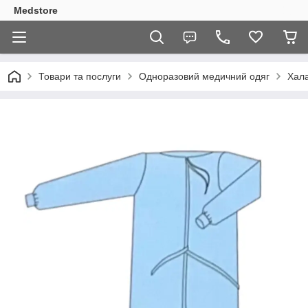
Medstore
Товари та послуги
Одноразовий медичний одяг
Хала