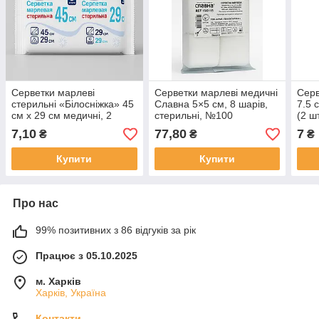
Серветки марлеві
Серветки марлеві медичні
Серв
стерильні «Білосніжка» 45
Славна 5×5 см, 8 шарів,
7.5 
см х 29 см медичні, 2
стерильні, №100
(2 шт
шарова
7,10
77,80
7
₴
₴
₴
Купити
Купити
Про нас
99% позитивних з 86 відгуків за рік
Працює з 05.10.2025
м. Харків
Харків, Україна
Контакти