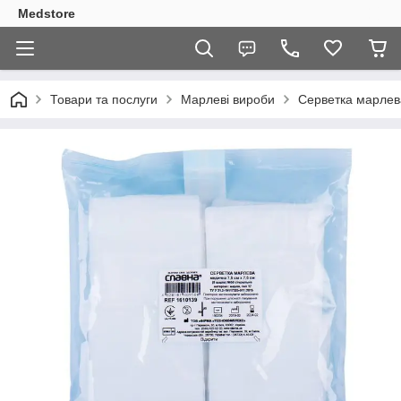
Medstore
Товари та послуги
Марлеві вироби
Серветка марлева