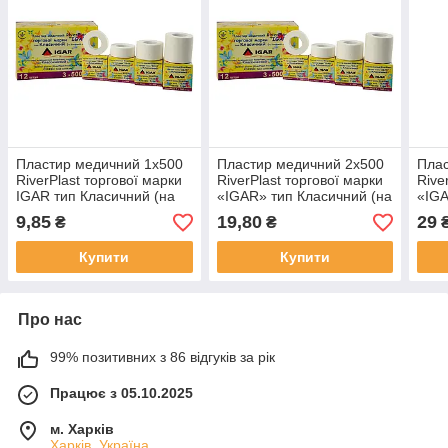
Пластир медичний 1х500
Пластир медичний 2х500
Плас
RiverPlast торгової марки
RiverPlast торгової марки
Rive
IGAR тип Класичний (на
«IGAR» тип Класичний (на
«IGA
бавовняній основі)
бавовняній основі)
баво
9,85
19,80
29
₴
₴
Купити
Купити
Про нас
99% позитивних з 86 відгуків за рік
Працює з 05.10.2025
м. Харків
Харків, Україна