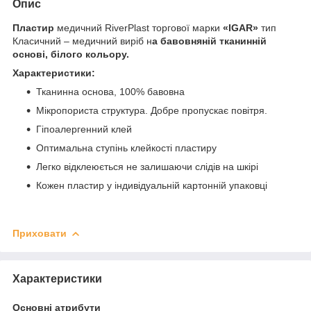
Опис
Пластир
медичний RiverPlast торгової марки
«IGAR»
тип
Класичний – медичний виріб н
а бавовняній тканинній
основі, білого кольору.
Характеристики:
Тканинна основа, 100% бавовна
Мікропориста структура. Добре пропускає повітря.
Гіпоалергенний клей
Оптимальна ступінь клейкості пластиру
Легко відклеюється не залишаючи слідів на шкірі
Кожен пластир у індивідуальній картонній упаковці
Приховати
Характеристики
Основні атрибути