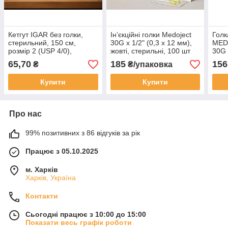
Кетгут IGAR без голки,
Ін’єкційні голки Medoject
Голк
стерильний, 150 см,
30G x 1/2" (0,3 x 12 мм),
MED
розмір 2 (USP 4/0),
жовті, стерильні, 100 шт
30G 
полірований
65,70
185
156
₴
₴/упаковка
Купити
Купити
Про нас
99% позитивних з 86 відгуків за рік
Працює з 05.10.2025
м. Харків
Харків, Україна
Контакти
Сьогодні працює з 10:00 до 15:00
Показати весь графік роботи