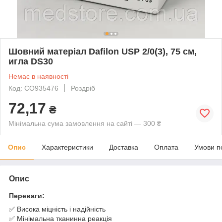
Шовний матеріал Dafilon USP 2/0(3), 75 см,
игла DS30
Немає в наявності
Код: CO935476
Роздріб
72,17
₴
Мінімальна сума замовлення на сайті — 300 ₴
Опис
Характеристики
Доставка
Оплата
Умови п
Опис
Переваги:
✅ Висока міцність і надійність
✅ Мінімальна тканинна реакція