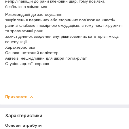
непріліпающій до рани клейовий шар, тому пов'язка
безболісно знімається.
Рекомендації до застосування
закріплення первинних або вторинних пов'язок на «чисті»
рани зі слабкою і помірною ексудацією, в тому числі хірургічні
та травматичні рани;
захист ділянок введення внутрішньовенних катетерів і місць
венепункції.
Характеристики
Основа: нетканий поліестер
Адгезів: нешкідливий для шкіри поліакрілат
Ступінь адгезії: хороша
Приховати
Характеристики
Основні атрибути