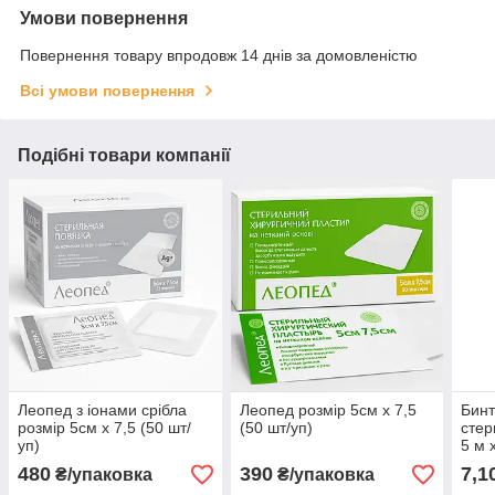
Умови повернення
Повернення товару впродовж 14 днів за домовленістю
Всі умови повернення
Подібні товари компанії
Леопед з іонами срібла
Леопед розмір 5см х 7,5
Бин
розмір 5см х 7,5 (50 шт/
(50 шт/уп)
стер
уп)
5 м 
480
390
7,1
₴/упаковка
₴/упаковка