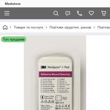
Medstore
Товари та послуги
Пов'язки хірургічні, ранові
Пов'язк
Топ продажів