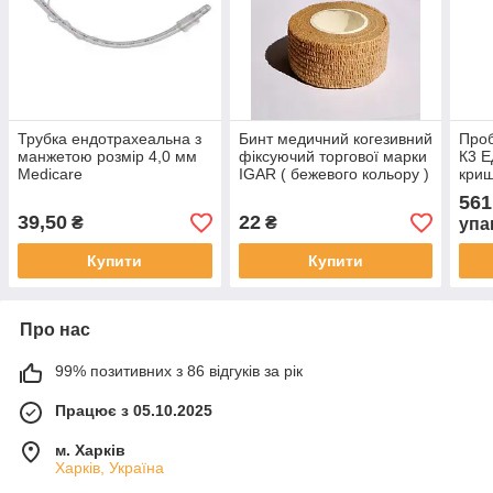
Трубка ендотрахеальна з
Бинт медичний когезивний
Проб
манжетою розмір 4,0 мм
фіксуючий торгової марки
К3 Е
Medicare
IGAR ( бежевого кольору )
криш
2,5см х 4,5м
шт.)
561
39,50
22
₴
₴
упа
Купити
Купити
Про нас
99% позитивних з 86 відгуків за рік
Працює з 05.10.2025
м. Харків
Харків, Україна