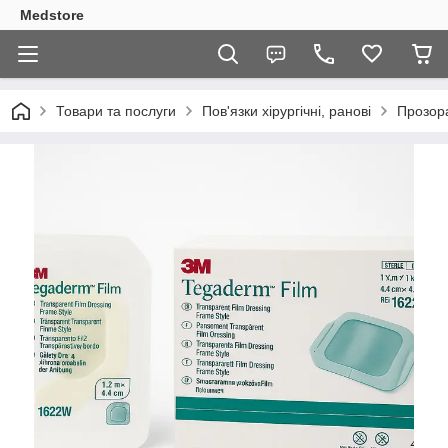
Medstore
Товари та послуги
Пов'язки хірургічні, ранові
Прозора