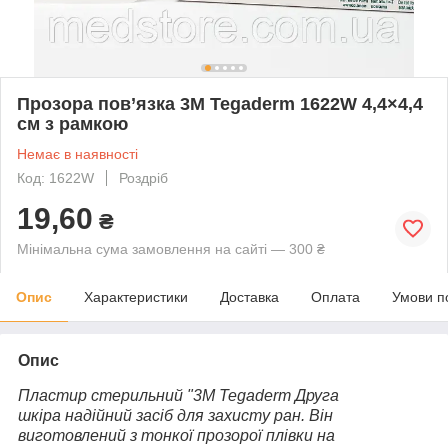
Прозора пов’язка 3M Tegaderm 1622W 4,4×4,4
см з рамкою
Немає в наявності
Код: 1622W
Роздріб
19,60
₴
Мінімальна сума замовлення на сайті — 300 ₴
Опис
Характеристики
Доставка
Оплата
Умови п
Опис
Пластир стерильний "3M Tegaderm Друга
шкіра надійний засіб для захисту ран. Він
виготовлений з тонкої прозорої плівки на