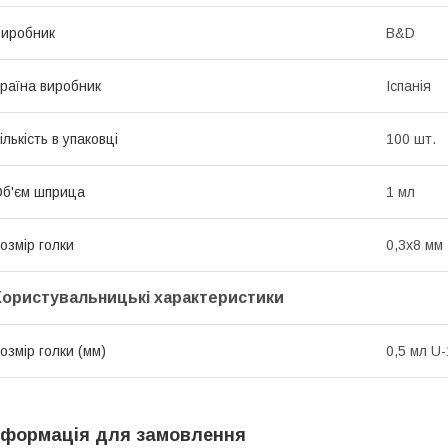
иробник
B&D
раїна виробник
Іспанія
ількість в упаковці
100 шт.
б'єм шприца
1 мл
озмір голки
0,3х8 мм
Користувальницькі характеристики
озмір голки (мм)
0,5 мл U-
нформація для замовлення